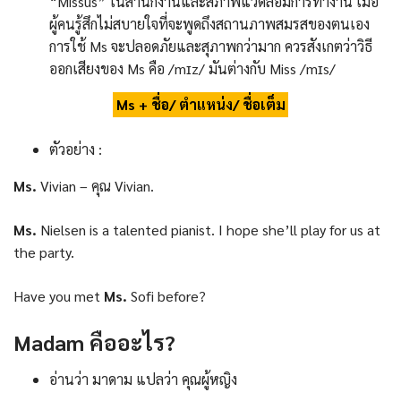
“Missus” ในสำนักงานและสภาพแวดล้อมการทำงาน เมื่อ
ผู้คนรู้สึกไม่สบายใจที่จะพูดถึงสถานภาพสมรสของตนเอง
การใช้ Ms จะปลอดภัยและสุภาพกว่ามาก ควรสังเกตว่าวิธี
ออกเสียงของ Ms คือ /mɪz/ มันต่างกับ Miss /mɪs/
Ms + ชื่อ/ ตำแหน่ง/ ชื่อเต็ม
ตัวอย่าง :
Ms.
Vivian – คุณ Vivian.
Ms.
Nielsen is a talented pianist. I hope she’ll play for us at
the party.
Have you met
Ms.
Sofi before?
Madam
คืออะไร
?
อ่านว่า มาดาม แปลว่า คุณผู้หญิง