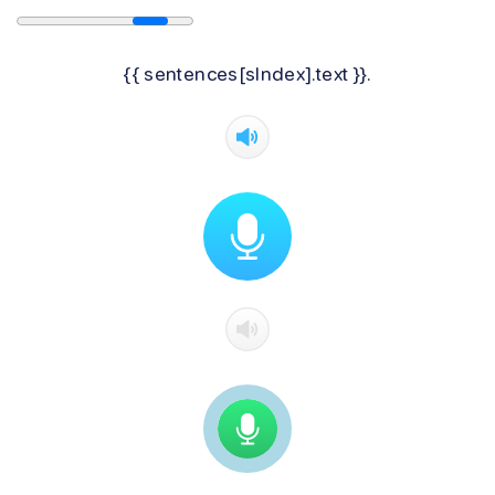
{{ sentences[sIndex].text }}.