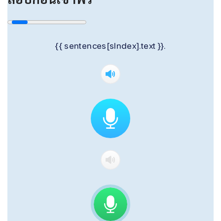
{{ sentences[sIndex].text }}.