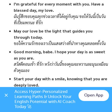
I’m grateful for every moment with you. Have a
blessed day, my love.
ฉันรู้สึกขอบคุณทุกช่วงเวลาที่ได้อยู่กับคุณ ขอให้วันนี้เป็นวัน
ที่เปี่ยมพรนะ ที่รัก
May our love be the light that guides you
through today.
ขอให้ความรักของเราเป็นแสงสว่างที่นำทางคุณตลอดทั้งวัน
Good morning, babe. I hope your day is as sweet
as you are.
สวัสดีตอนเช้า ที่รัก หวังว่าวันนี้ของคุณจะหวานละมุนเหมือน
ตัวคุณเอง
Start your day with a smile, knowing that you are
deeply loved.
เริ่มต้นวันด้วยรอยยิ้ม พร้อมกับรู้ไว้ว่าคุณถูกรักอย่างสุดหัวใจ
Access Hyper-Personalized 
Open App
Learning Paths & Unlock Your 
Sending you my warmest wishes for a day filled
Chat on LINE
English Potential with AI Coach 
with success and joy.
Today 🚀
ส่งคำอวยพรที่อบอุ่นที่สุดให้คุณ ขอให้วันนี้เต็มไปด้วยความ