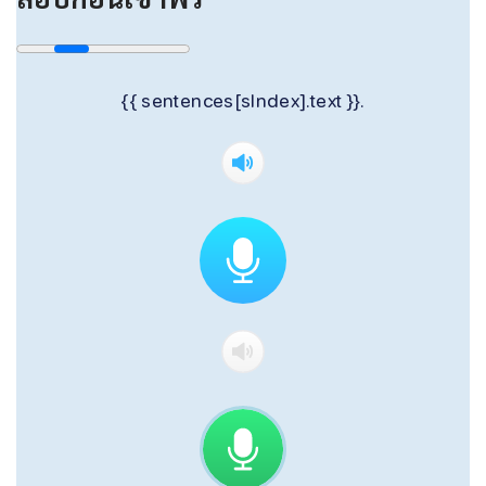
{{ sentences[sIndex].text }}.