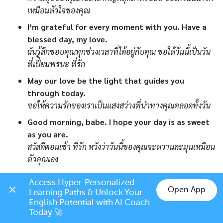
เหมือนหัวใจของคุณ
I’m grateful for every moment with you. Have a
blessed day, my love.
ฉันรู้สึกขอบคุณทุกช่วงเวลาที่ได้อยู่กับคุณ ขอให้วันนี้เป็นวัน
ที่เปี่ยมพรนะ ที่รัก
May our love be the light that guides you
through today.
ขอให้ความรักของเราเป็นแสงสว่างที่นำทางคุณตลอดทั้งวัน
Good morning, babe. I hope your day is as sweet
as you are.
สวัสดีตอนเช้า ที่รัก หวังว่าวันนี้ของคุณจะหวานละมุนเหมือน
ตัวคุณเอง
Start your day with a smile, knowing that you are
Access Hyper-Personalized 
deeply loved.
Open App
Learning Paths & Unlock Your 
เริ่มต้นวันด้วยรอยยิ้ม พร้อมกับรู้ไว้ว่าคุณถูกรักอย่างสุดหัวใจ
Chat on LINE
English Potential with AI Coach 
Today 🚀
Sending you my warmest wishes for a day filled