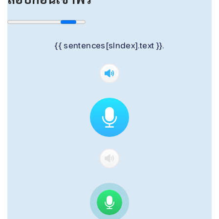
{{ sentences[sIndex].text }}.