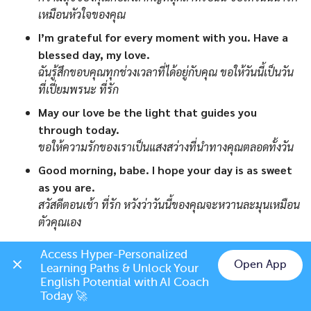
เหมือนหัวใจของคุณ
I’m grateful for every moment with you. Have a
blessed day, my love.
ฉันรู้สึกขอบคุณทุกช่วงเวลาที่ได้อยู่กับคุณ ขอให้วันนี้เป็นวัน
ที่เปี่ยมพรนะ ที่รัก
May our love be the light that guides you
through today.
ขอให้ความรักของเราเป็นแสงสว่างที่นำทางคุณตลอดทั้งวัน
Good morning, babe. I hope your day is as sweet
as you are.
สวัสดีตอนเช้า ที่รัก หวังว่าวันนี้ของคุณจะหวานละมุนเหมือน
ตัวคุณเอง
Start your day with a smile, knowing that you are
Access Hyper-Personalized 
deeply loved.
Open App
Learning Paths & Unlock Your 
เริ่มต้นวันด้วยรอยยิ้ม พร้อมกับรู้ไว้ว่าคุณถูกรักอย่างสุดหัวใจ
Chat on LINE
English Potential with AI Coach 
Today 🚀
Sending you my warmest wishes for a day filled