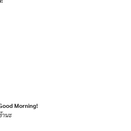
u!
 Good Morning!
ช้านะ