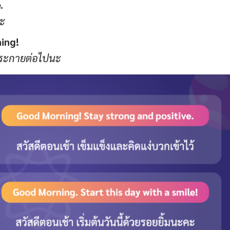
.
อะ
ning!
่งประกายต่อไปนะ