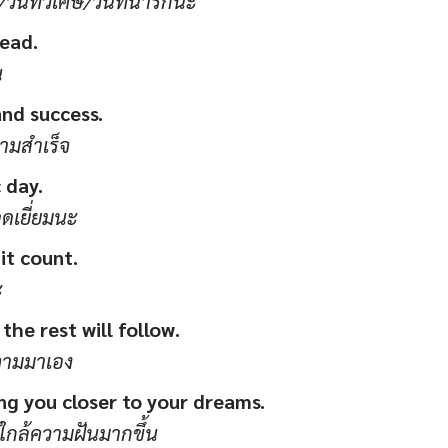
วันที่วิเศษ/วันที่น่ารักนะ
ead.
น
and success.
ามสำเร็จ
 day.
อดเยี่ยมนะ
it count.
ะ
the rest will follow.
จะตามมาเอง
g you closer to your dreams.
าใกล้ความฝันมากขึ้น