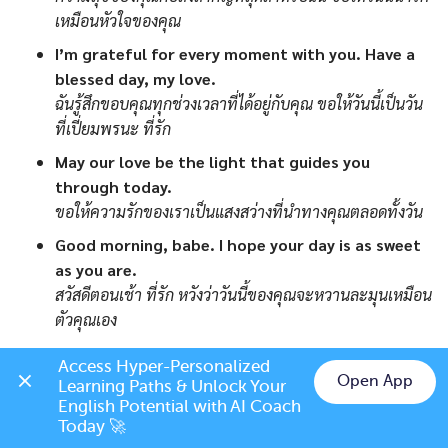
เหมือนหัวใจของคุณ
I’m grateful for every moment with you. Have a
blessed day, my love.
ฉันรู้สึกขอบคุณทุกช่วงเวลาที่ได้อยู่กับคุณ ขอให้วันนี้เป็นวัน
ที่เปี่ยมพรนะ ที่รัก
May our love be the light that guides you
through today.
ขอให้ความรักของเราเป็นแสงสว่างที่นำทางคุณตลอดทั้งวัน
Good morning, babe. I hope your day is as sweet
as you are.
สวัสดีตอนเช้า ที่รัก หวังว่าวันนี้ของคุณจะหวานละมุนเหมือน
ตัวคุณเอง
Start your day with a smile, knowing that you are
Access Hyper-Personalized 
deeply loved.
Open App
Learning Paths & Unlock Your 
เริ่มต้นวันด้วยรอยยิ้ม พร้อมกับรู้ไว้ว่าคุณถูกรักอย่างสุดหัวใจ
Chat on LINE
English Potential with AI Coach 
Today 🚀
Sending you my warmest wishes for a day filled