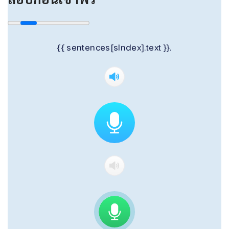
{{ sentences[sIndex].text }}.