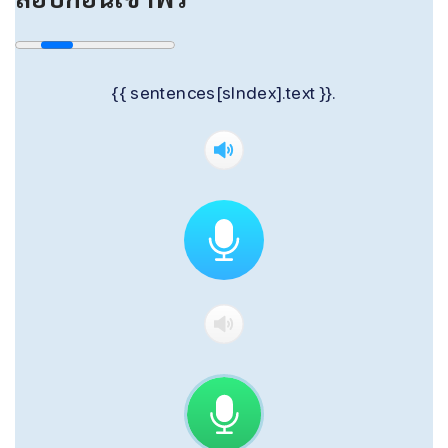
{{ sentences[sIndex].text }}.