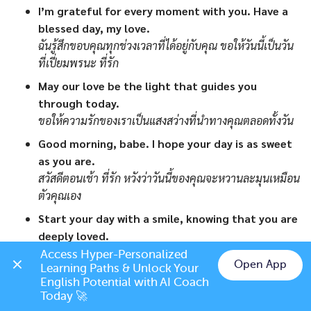
I’m grateful for every moment with you. Have a
blessed day, my love.
ฉันรู้สึกขอบคุณทุกช่วงเวลาที่ได้อยู่กับคุณ ขอให้วันนี้เป็นวัน
ที่เปี่ยมพรนะ ที่รัก
May our love be the light that guides you
through today.
ขอให้ความรักของเราเป็นแสงสว่างที่นำทางคุณตลอดทั้งวัน
Good morning, babe. I hope your day is as sweet
as you are.
สวัสดีตอนเช้า ที่รัก หวังว่าวันนี้ของคุณจะหวานละมุนเหมือน
ตัวคุณเอง
Start your day with a smile, knowing that you are
deeply loved.
เริ่มต้นวันด้วยรอยยิ้ม พร้อมกับรู้ไว้ว่าคุณถูกรักอย่างสุดหัวใจ
Access Hyper-Personalized 
Open App
Learning Paths & Unlock Your 
Sending you my warmest wishes for a day filled
Chat on LINE
English Potential with AI Coach 
with success and joy.
Today 🚀
ส่งคำอวยพรที่อบอุ่นที่สุดให้คุณ ขอให้วันนี้เต็มไปด้วยความ