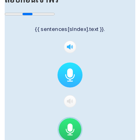
{{ sentences[sIndex].text }}.