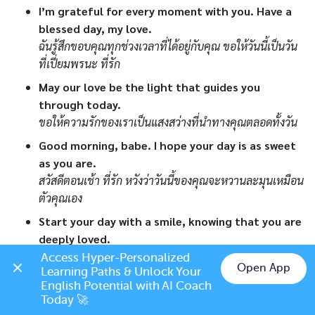
I’m grateful for every moment with you. Have a
blessed day, my love.
ฉันรู้สึกขอบคุณทุกช่วงเวลาที่ได้อยู่กับคุณ ขอให้วันนี้เป็นวัน
ที่เปี่ยมพรนะ ที่รัก
May our love be the light that guides you
through today.
ขอให้ความรักของเราเป็นแสงสว่างที่นำทางคุณตลอดทั้งวัน
Good morning, babe. I hope your day is as sweet
as you are.
สวัสดีตอนเช้า ที่รัก หวังว่าวันนี้ของคุณจะหวานละมุนเหมือน
ตัวคุณเอง
Start your day with a smile, knowing that you are
deeply loved.
เริ่มต้นวันด้วยรอยยิ้ม พร้อมกับรู้ไว้ว่าคุณถูกรักอย่างสุดหัวใจ
Access Hyper-Personalized 
Open App
Learning Paths & Unlock Your 
Sending you my warmest wishes for a day filled
Chat on LINE
English Potential with AI Coach 
with success and joy.
Today 🚀
ส่งคำอวยพรที่อบอุ่นที่สุดให้คุณ ขอให้วันนี้เต็มไปด้วยความ