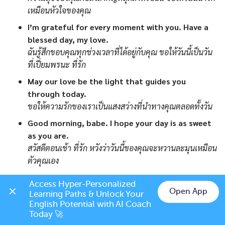
เหมือนหัวใจของคุณ
I’m grateful for every moment with you. Have a
blessed day, my love.
ฉันรู้สึกขอบคุณทุกช่วงเวลาที่ได้อยู่กับคุณ ขอให้วันนี้เป็นวัน
ที่เปี่ยมพรนะ ที่รัก
May our love be the light that guides you
through today.
ขอให้ความรักของเราเป็นแสงสว่างที่นำทางคุณตลอดทั้งวัน
Good morning, babe. I hope your day is as sweet
as you are.
สวัสดีตอนเช้า ที่รัก หวังว่าวันนี้ของคุณจะหวานละมุนเหมือน
ตัวคุณเอง
Start your day with a smile, knowing that you are
Access Hyper-Personalized 
deeply loved.
Open App
Learning Paths & Unlock Your 
เริ่มต้นวันด้วยรอยยิ้ม พร้อมกับรู้ไว้ว่าคุณถูกรักอย่างสุดหัวใจ
Chat on LINE
English Potential with AI Coach 
Today 🚀
Sending you my warmest wishes for a day filled