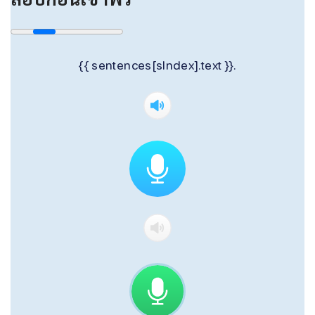
{{ sentences[sIndex].text }}.